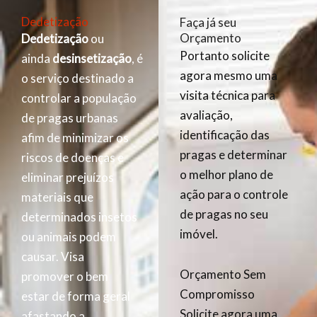
Dedetização
Faça já seu
Orçamento
Dedetização
ou
Portanto solicite
ainda
desinsetização
, é
agora mesmo uma
o serviço destinado a
visita técnica para
controlar a população
avaliação,
de pragas urbanas
identificação das
afim de minimizar os
pragas e determinar
riscos de doenças e
o melhor plano de
eliminar prejuízos
ação para o controle
materiais que
de pragas no seu
determinados insetos
imóvel.
ou animais podem
causar. Visa
Orçamento Sem
promover o bem
Compromisso
estar de forma geral
Solicite agora uma
afastando a