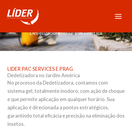
Skip
to
content
Dedetizadora no Jardim América
LIDER PAC SERVICES E PRAG
Dedetizadora no Jardim América
No processo da Dedetizadora, contamos com
sistema gel, totalmente inodoro, com ação de choque
e que permite aplicação em qualquer horário. Sua
aplicação é direcionada a pontos estratégicos,
garantindo total eficácia e precisão na eliminação dos
insetos.