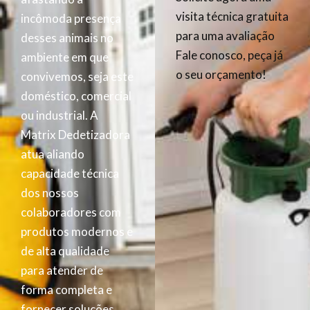
visita técnica gratuita
incômoda presença
para uma avaliação
desses animais no
Fale conosco, peça já
ambiente em que
o seu orçamento!
convivemos, seja este
doméstico, comercial
ou industrial. A
Matrix Dedetizadora
atua aliando
capacidade técnica
dos nossos
colaboradores com
produtos modernos e
de alta qualidade
para atender de
forma completa e
fornecer soluções