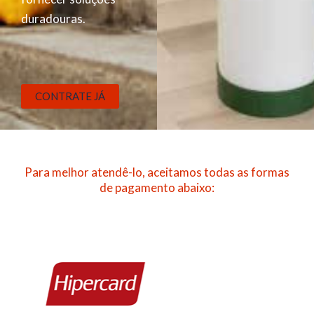
duradouras.
CONTRATE JÁ
Para melhor atendê-lo, aceitamos todas as formas
de pagamento abaixo: