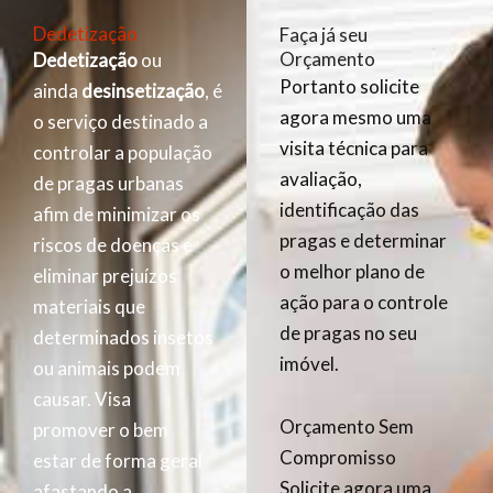
Dedetização
Faça já seu
Orçamento
Dedetização
ou
Portanto solicite
ainda
desinsetização
, é
agora mesmo uma
o serviço destinado a
visita técnica para
controlar a população
avaliação,
de pragas urbanas
identificação das
afim de minimizar os
pragas e determinar
riscos de doenças e
o melhor plano de
eliminar prejuízos
ação para o controle
materiais que
de pragas no seu
determinados insetos
imóvel.
ou animais podem
causar. Visa
Orçamento Sem
promover o bem
Compromisso
estar de forma geral
Solicite agora uma
afastando a