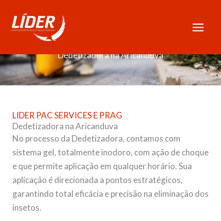
Skip
to
content
Dedetizadora na Aricanduva
LIDER PAC SERVICES E PRAG
Dedetizadora na Aricanduva
No processo da Dedetizadora, contamos com
sistema gel, totalmente inodoro, com ação de choque
e que permite aplicação em qualquer horário. Sua
aplicação é direcionada a pontos estratégicos,
garantindo total eficácia e precisão na eliminação dos
insetos.