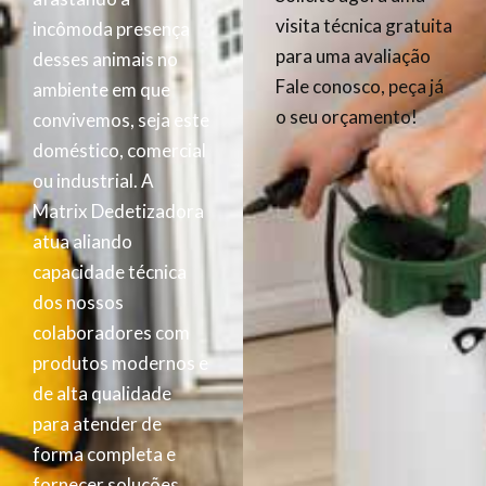
visita técnica gratuita
incômoda presença
para uma avaliação
desses animais no
Fale conosco, peça já
ambiente em que
o seu orçamento!
convivemos, seja este
doméstico, comercial
ou industrial. A
Matrix Dedetizadora
atua aliando
capacidade técnica
dos nossos
colaboradores com
produtos modernos e
de alta qualidade
para atender de
forma completa e
fornecer soluções