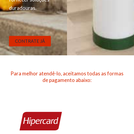
duradouras.
CONTRATE JÁ
Para melhor atendê-lo, aceitamos todas as formas
de pagamento abaixo: