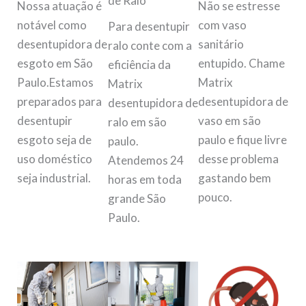
de Ralo
Nossa atuação é
Não se estresse
notável como
com vaso
Para desentupir
desentupidora de
sanitário
ralo conte com a
esgoto em São
entupido. Chame
eficiência da
Paulo.Estamos
Matrix
Matrix
preparados para
desentupidora de
desentupidora de
desentupir
vaso em são
ralo em são
esgoto seja de
paulo e fique livre
paulo.
uso doméstico
desse problema
Atendemos 24
seja industrial.
gastando bem
horas em toda
pouco.
grande São
Paulo.