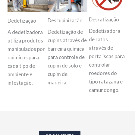
Desratização
Descupinização
Dedetização
Dedetizadora
Dedetização de
A dedetizadora
de ratos
cupins através de
utiliza produtos
através de
barreira química
manipulados por
porta iscas para
para controle de
quimícos para
controlar
cupim de solo e
cada tipo de
roedores do
cupim de
ambiente e
tipo ratazana e
madeira.
infestação.
camundongo.