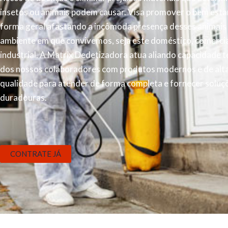
insetos ou animais podem causar. Visa promover o bem esta
forma geral afastando a incômoda presença desses animais
ambiente em que convivemos, seja este doméstico, comercia
industrial. A Matrix Dedetizadora atua aliando capacidade t
dos nossos colaboradores com produtos modernos e de alt
qualidade para atender de forma completa e fornecer soluç
duradouras.
CONTRATE JÁ