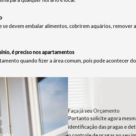
o
e devem embalar alimentos, cobrirem aquários, remover anim
nio, é preciso nos apartamentos
tamento quando fizer a área comum, pois pode acontecer do
Faça já seu Orçamento
a
Portanto solicite agora mesmo
os
identificação das pragas e de
inados
o controle de pragas no seu i