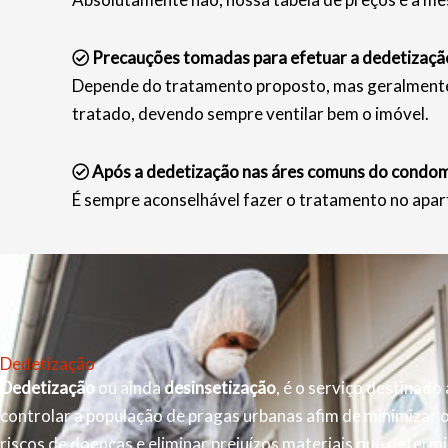
Precauções tomadas para efetuar a dedetizaçã
Depende do tratamento proposto, mas geralmente s
tratado, devendo sempre ventilar bem o imóvel.
Após a dedetização nas áres comuns do condomí
É sempre aconselhável fazer o tratamento no apar
Dedetização
Dedetização
ou ainda
desinsetização
, é o serviço destinado 
controlar a população de pragas urbanas afim de minimizar 
riscos de doenças e eliminar prejuízos materiais que determ