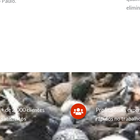
 Paulo.
elimi
+ de 2.000 clientes
Profissionais exper
satisfeitos
rápidos no trabalh