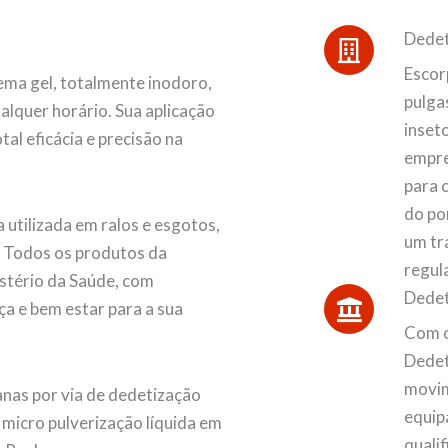
Dedet
Escor
ma gel, totalmente inodoro,
pulgas
alquer horário. Sua aplicação
inset
al eficácia e precisão na
empre
para 
do po
 utilizada em ralos e esgotos,
um tr
. Todos os produtos da
regul
stério da Saúde, com
Dedet
ça e bem estar para a sua
Com o
Dedet
movim
nas por via de dedetização
equip
e micro pulverização líquida em
quali