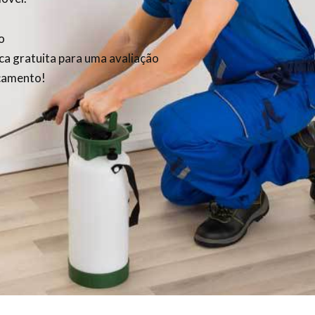
o
ica gratuita para uma avaliação
rçamento!