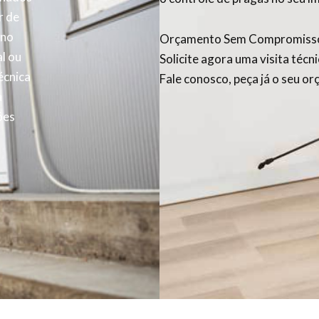
r de
 no
Orçamento Sem Compromiss
l ou
Solicite agora uma visita técn
écnica
Fale conosco, peça já o seu o
a
ões