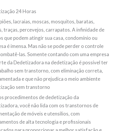
ização 24 Horas
piões, lacraias, moscas, mosquitos, baratas,
, traças, percevejos, carrapatos. A infinidade de
os que podem atingir sua casa, condomínio ou
sa é imensa. Mas não se pode perder o controle
combatê-las. Somente contando com uma empresa
rte da Dedetizadora na dedetização é possível ter
abalho sem transtorno, com eliminação correta,
amentada e que não prejudica o meio ambiente
ização sem transtorno
s procedimentos de dedetização da
izadora, você não lida com os transtornos de
entação de móveis e utensílios, com
amentos de alta tecnologia e profissionais
ficados para proporcionar a melhor satisfação e