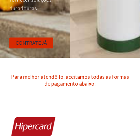
duradouras.
CONTRATE JÁ
Para melhor atendê-lo, aceitamos todas as formas
de pagamento abaixo: