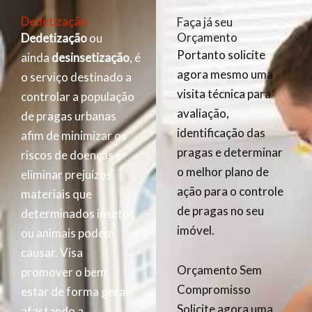
Dedetização
Faça já seu
Orçamento
Dedetização
ou
Portanto solicite
ainda
desinsetização
, é
agora mesmo uma
o serviço destinado a
visita técnica para
controlar a população
avaliação,
de pragas urbanas
identificação das
afim de minimizar os
pragas e determinar
riscos de doenças e
o melhor plano de
eliminar prejuízos
ação para o controle
materiais que
de pragas no seu
determinados insetos
imóvel.
ou animais podem
causar. Visa
Orçamento Sem
promover o bem
Compromisso
estar de forma geral
Solicite agora uma
afastando a