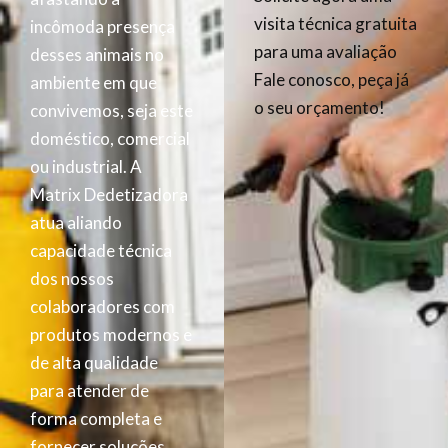
visita técnica gratuita
incômoda presença
para uma avaliação
desses animais no
Fale conosco, peça já
ambiente em que
o seu orçamento!
convivemos, seja este
doméstico, comercial
ou industrial. A
Matrix Dedetizadora
atua aliando
capacidade técnica
dos nossos
colaboradores com
produtos modernos e
de alta qualidade
para atender de
forma completa e
fornecer soluções