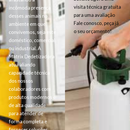
visita técnica gratuita
incômoda presença
para uma avaliação
desses animais no
Fale conosco, peça já
ambiente em que
o seu orçamento!
convivemos, seja este
doméstico, comercial
ou industrial. A
Matrix Dedetizadora
atua aliando
capacidade técnica
dos nossos
colaboradores com
produtos modernos e
de alta qualidade
para atender de
forma completa e
fornecer soluções