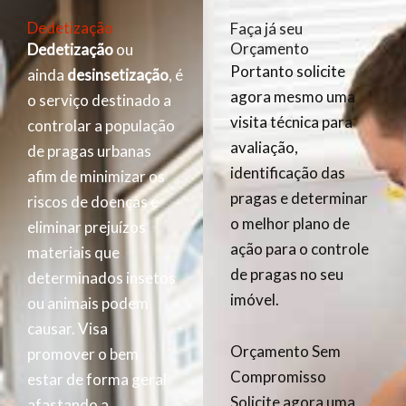
Dedetização
Faça já seu
Orçamento
Dedetização
ou
Portanto solicite
ainda
desinsetização
, é
agora mesmo uma
o serviço destinado a
visita técnica para
controlar a população
avaliação,
de pragas urbanas
identificação das
afim de minimizar os
pragas e determinar
riscos de doenças e
o melhor plano de
eliminar prejuízos
ação para o controle
materiais que
de pragas no seu
determinados insetos
imóvel.
ou animais podem
causar. Visa
Orçamento Sem
promover o bem
Compromisso
estar de forma geral
Solicite agora uma
afastando a