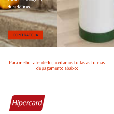
duradouras.
CONTRATE JÁ
Para melhor atendê-lo, aceitamos todas as formas
de pagamento abaixo: