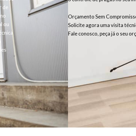
r de
 no
Orçamento Sem Compromiss
l ou
Solicite agora uma visita técn
écnica
Fale conosco, peça já o seu o
a
ões