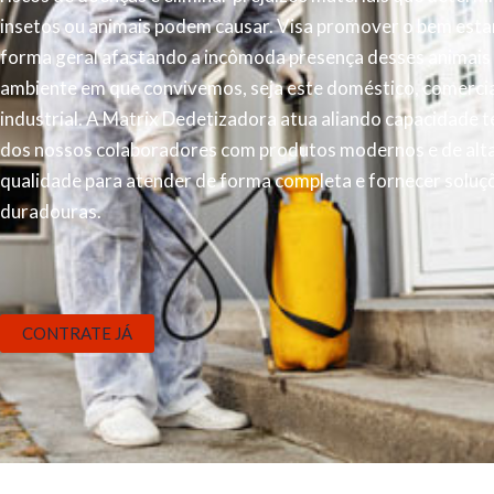
insetos ou animais podem causar. Visa promover o bem esta
forma geral afastando a incômoda presença desses animais
ambiente em que convivemos, seja este doméstico, comercia
industrial. A Matrix Dedetizadora atua aliando capacidade t
dos nossos colaboradores com produtos modernos e de alt
qualidade para atender de forma completa e fornecer soluç
duradouras.
CONTRATE JÁ