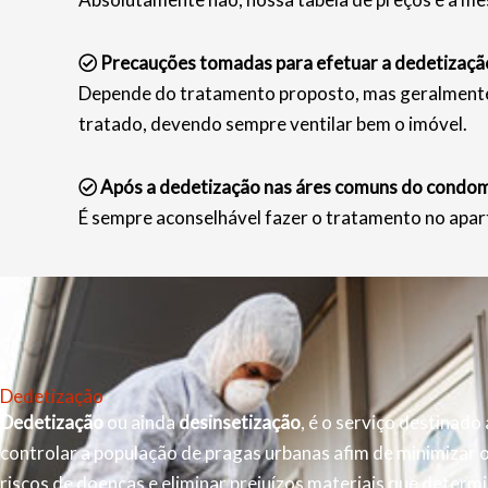
Precauções tomadas para efetuar a dedetizaçã
Depende do tratamento proposto, mas geralmente s
tratado, devendo sempre ventilar bem o imóvel.
Após a dedetização nas áres comuns do condomí
É sempre aconselhável fazer o tratamento no apar
Dedetização
Dedetização
ou ainda
desinsetização
, é o serviço destinado 
controlar a população de pragas urbanas afim de minimizar 
riscos de doenças e eliminar prejuízos materiais que determ