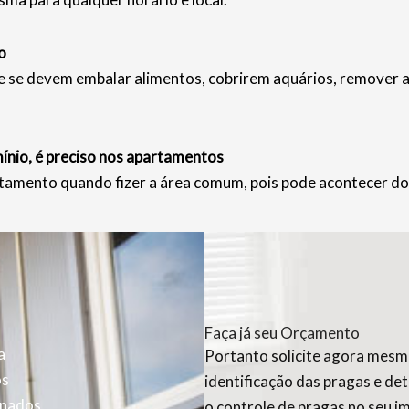
o
e devem embalar alimentos, cobrirem aquários, remover anim
nio, é preciso nos apartamentos
tamento quando fizer a área comum, pois pode acontecer do
Faça já seu Orçamento
a
Portanto solicite agora mesmo
os
identificação das pragas e de
inados
o controle de pragas no seu i