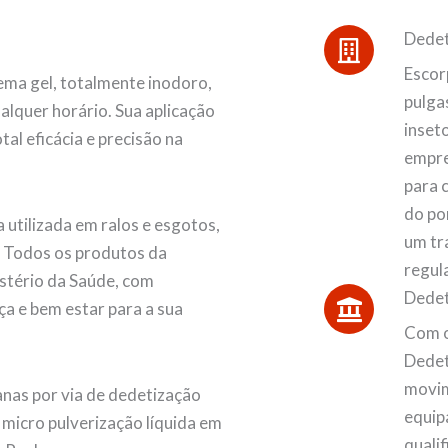
Dedet
Escor
ma gel, totalmente inodoro,
pulgas
alquer horário. Sua aplicação
inset
al eficácia e precisão na
empre
para 
do po
 utilizada em ralos e esgotos,
um tr
. Todos os produtos da
regul
stério da Saúde, com
Dedet
ça e bem estar para a sua
Com o
Dedet
movim
nas por via de dedetização
equip
e micro pulverização líquida em
quali