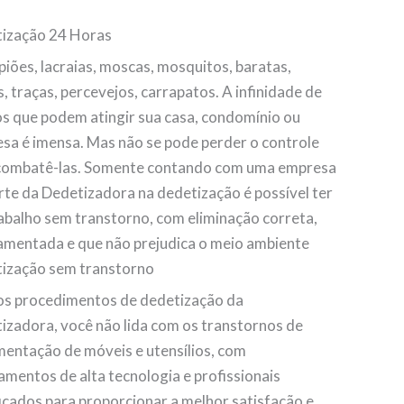
ização 24 Horas
piões, lacraias, moscas, mosquitos, baratas,
, traças, percevejos, carrapatos. A infinidade de
os que podem atingir sua casa, condomínio ou
sa é imensa. Mas não se pode perder o controle
combatê-las. Somente contando com uma empresa
rte da Dedetizadora na dedetização é possível ter
abalho sem transtorno, com eliminação correta,
amentada e que não prejudica o meio ambiente
ização sem transtorno
s procedimentos de dedetização da
izadora, você não lida com os transtornos de
entação de móveis e utensílios, com
amentos de alta tecnologia e profissionais
ficados para proporcionar a melhor satisfação e