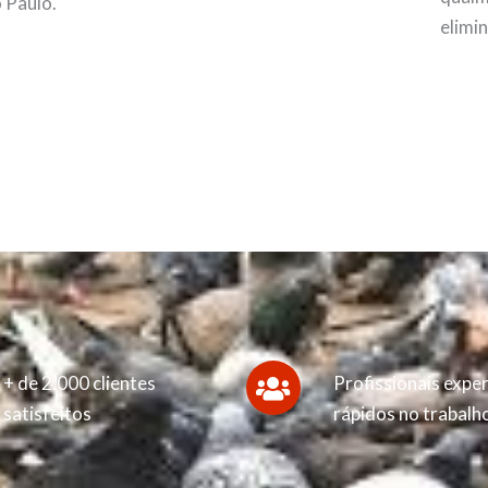
 Paulo.
elimi
+ de 2.000 clientes
Profissionais exper
satisfeitos
rápidos no trabalh