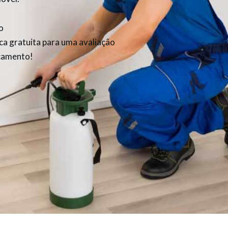
o
ica gratuita para uma avaliação
rçamento!