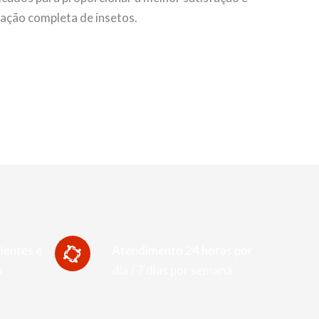
nação completa de insetos.
ientes e
Atendimento 24 horas por
o
dia / 7 dias por semana