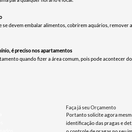
o
e devem embalar alimentos, cobrirem aquários, remover anim
nio, é preciso nos apartamentos
tamento quando fizer a área comum, pois pode acontecer do
Faça já seu Orçamento
a
Portanto solicite agora mesmo
os
identificação das pragas e de
inados
o controle de pragas no seu i