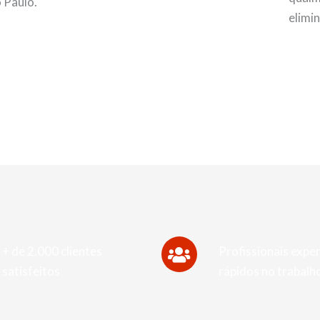
 Paulo.
elimi
+ de 2.000 clientes
Profissionais exper
satisfeitos
rápidos no trabalh