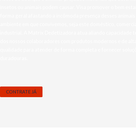
insetos ou animais podem causar. Visa promover o bem esta
forma geral afastando a incômoda presença desses animais
ambiente em que convivemos, seja este doméstico, comercia
industrial. A Matrix Dedetizadora atua aliando capacidade t
dos nossos colaboradores com produtos modernos e de alt
qualidade para atender de forma completa e fornecer soluç
duradouras.
CONTRATE JÁ