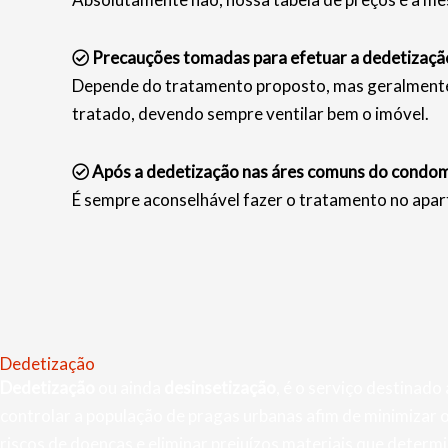
Precauções tomadas para efetuar a dedetizaçã
Depende do tratamento proposto, mas geralmente s
tratado, devendo sempre ventilar bem o imóvel.
Após a dedetização nas áres comuns do condomí
É sempre aconselhável fazer o tratamento no apar
Dedetização
Dedetização
ou ainda
desinsetização
, é o serviço destinado 
controlar a população de pragas urbanas afim de minimizar 
riscos de doenças e eliminar prejuízos materiais que determ