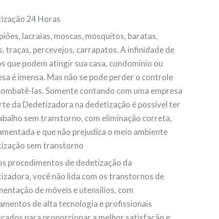
ização 24 Horas
piões, lacraias, moscas, mosquitos, baratas,
, traças, percevejos, carrapatos. A infinidade de
os que podem atingir sua casa, condomínio ou
sa é imensa. Mas não se pode perder o controle
combatê-las. Somente contando com uma empresa
rte da Dedetizadora na dedetização é possível ter
abalho sem transtorno, com eliminação correta,
amentada e que não prejudica o meio ambiente
ização sem transtorno
s procedimentos de dedetização da
izadora, você não lida com os transtornos de
entação de móveis e utensílios, com
amentos de alta tecnologia e profissionais
ficados para proporcionar a melhor satisfação e