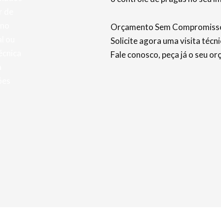
r de
 no
Orçamento Sem Compromiss
l ou
Solicite agora uma visita técn
écnica
Fale conosco, peça já o seu o
a
ões