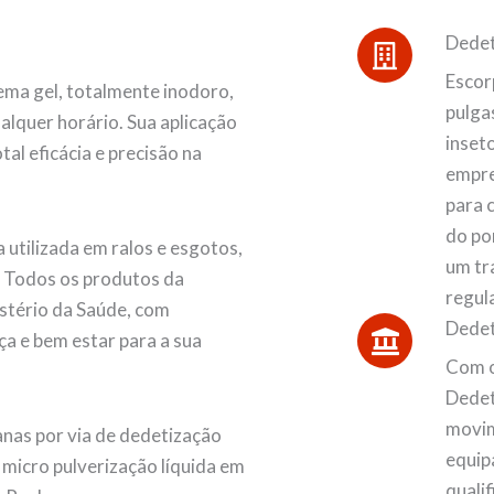
Dedet
Escor
ma gel, totalmente inodoro,
pulgas
alquer horário. Sua aplicação
inset
al eficácia e precisão na
empre
para 
do po
 utilizada em ralos e esgotos,
um tr
. Todos os produtos da
regul
stério da Saúde, com
Dedet
ça e bem estar para a sua
Com o
Dedet
movim
nas por via de dedetização
equip
e micro pulverização líquida em
quali