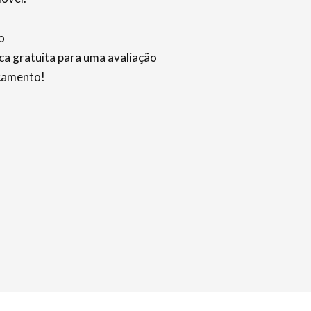
o
ica gratuita para uma avaliação
rçamento!