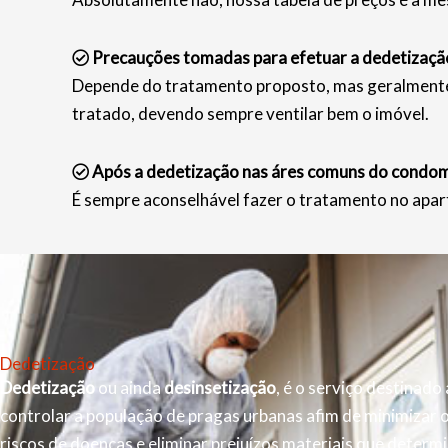
Precauções tomadas para efetuar a dedetizaçã
Depende do tratamento proposto, mas geralmente s
tratado, devendo sempre ventilar bem o imóvel.
Após a dedetização nas áres comuns do condomí
É sempre aconselhável fazer o tratamento no apar
Dedetização
Dedetização
ou ainda
desinsetização
, é o serviço destinado 
controlar a população de pragas urbanas afim de minimizar 
riscos de doenças e eliminar prejuízos materiais que determ