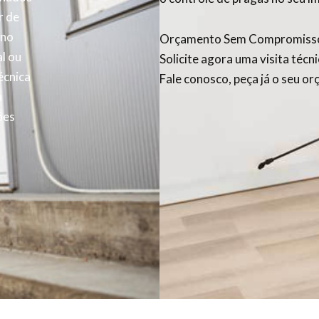
r de
 no
Orçamento Sem Compromiss
l ou
Solicite agora uma visita técn
écnica
Fale conosco, peça já o seu o
a
ões