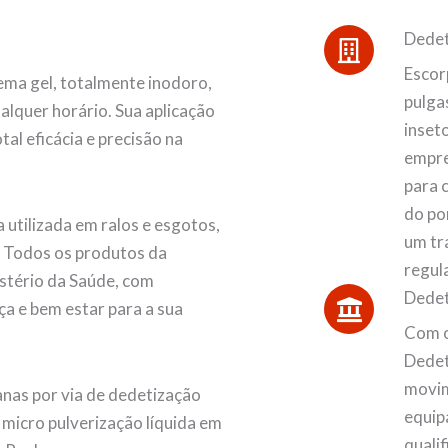
Dedet
Escor
ma gel, totalmente inodoro,
pulgas
alquer horário. Sua aplicação
inset
al eficácia e precisão na
empre
para 
do po
 utilizada em ralos e esgotos,
um tr
. Todos os produtos da
regul
stério da Saúde, com
Dedet
ça e bem estar para a sua
Com o
Dedet
movim
nas por via de dedetização
equip
e micro pulverização líquida em
quali