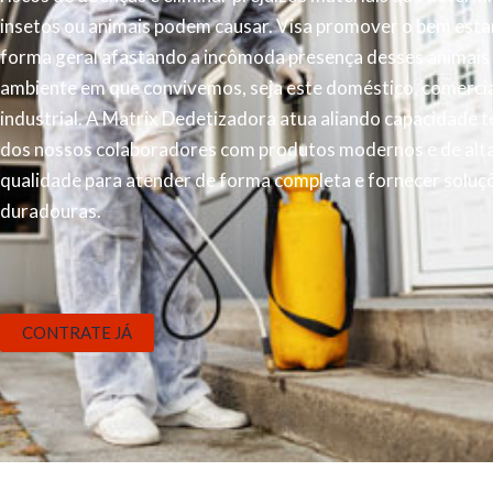
insetos ou animais podem causar. Visa promover o bem esta
forma geral afastando a incômoda presença desses animais
ambiente em que convivemos, seja este doméstico, comercia
industrial. A Matrix Dedetizadora atua aliando capacidade t
dos nossos colaboradores com produtos modernos e de alt
qualidade para atender de forma completa e fornecer soluç
duradouras.
CONTRATE JÁ