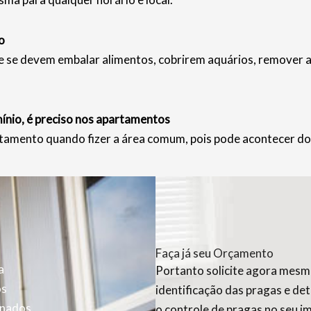
o
e devem embalar alimentos, cobrirem aquários, remover anim
nio, é preciso nos apartamentos
tamento quando fizer a área comum, pois pode acontecer do
Faça já seu Orçamento
a
Portanto solicite agora mesmo
os
identificação das pragas e de
inados
o controle de pragas no seu i