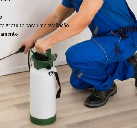
o
ica gratuita para uma avaliação
rçamento!