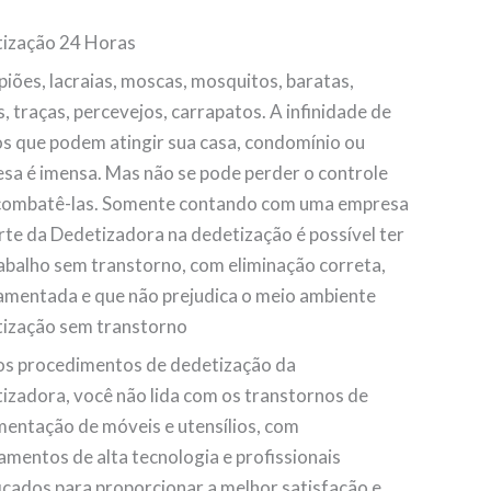
ização 24 Horas
piões, lacraias, moscas, mosquitos, baratas,
, traças, percevejos, carrapatos. A infinidade de
os que podem atingir sua casa, condomínio ou
sa é imensa. Mas não se pode perder o controle
combatê-las. Somente contando com uma empresa
rte da Dedetizadora na dedetização é possível ter
abalho sem transtorno, com eliminação correta,
amentada e que não prejudica o meio ambiente
ização sem transtorno
s procedimentos de dedetização da
izadora, você não lida com os transtornos de
entação de móveis e utensílios, com
amentos de alta tecnologia e profissionais
ficados para proporcionar a melhor satisfação e