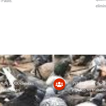
 Paulo.
elimi
+ de 2.000 clientes
Profissionais exper
satisfeitos
rápidos no trabalh