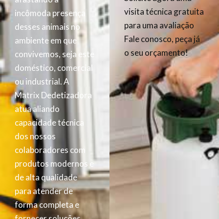
visita técnica gratuita
incômoda presença
para uma avaliação
desses animais no
Fale conosco, peça já
ambiente em que
o seu orçamento!
convivemos, seja este
doméstico, comercial
ou industrial. A
Matrix Dedetizadora
atua aliando
capacidade técnica
dos nossos
colaboradores com
produtos modernos e
de alta qualidade
para atender de
forma completa e
fornecer soluções