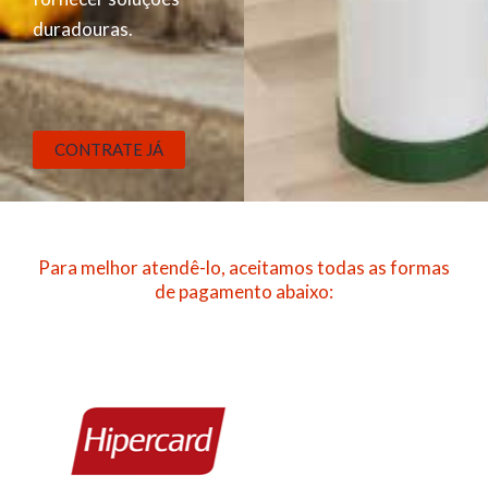
duradouras.
CONTRATE JÁ
Para melhor atendê-lo, aceitamos todas as formas
de pagamento abaixo: