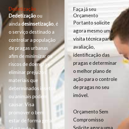
Dedetização
Faça já seu
Orçamento
Dedetização
ou
Portanto solicite
ainda
desinsetização
, é
agora mesmo uma
o serviço destinado a
visita técnica para
controlar a população
avaliação,
de pragas urbanas
identificação das
afim de minimizar os
pragas e determinar
riscos de doenças e
o melhor plano de
eliminar prejuízos
ação para o controle
materiais que
de pragas no seu
determinados insetos
imóvel.
ou animais podem
causar. Visa
Orçamento Sem
promover o bem
Compromisso
estar de forma geral
Solicite agora uma
afastando a