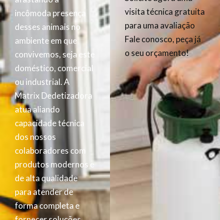
visita técnica gratuita
incômoda presença
para uma avaliação
desses animais no
Fale conosco, peça já
ambiente em que
o seu orçamento!
convivemos, seja este
doméstico, comercial
ou industrial. A
Matrix Dedetizadora
atua aliando
capacidade técnica
dos nossos
colaboradores com
produtos modernos e
de alta qualidade
para atender de
forma completa e
fornecer soluções