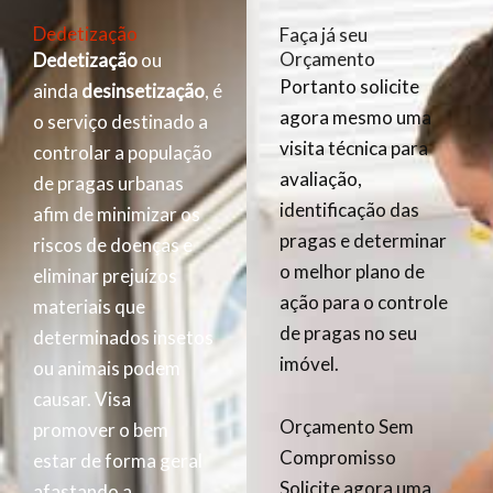
Dedetização
Faça já seu
Orçamento
Dedetização
ou
Portanto solicite
ainda
desinsetização
, é
agora mesmo uma
o serviço destinado a
visita técnica para
controlar a população
avaliação,
de pragas urbanas
identificação das
afim de minimizar os
pragas e determinar
riscos de doenças e
o melhor plano de
eliminar prejuízos
ação para o controle
materiais que
de pragas no seu
determinados insetos
imóvel.
ou animais podem
causar. Visa
Orçamento Sem
promover o bem
Compromisso
estar de forma geral
Solicite agora uma
afastando a