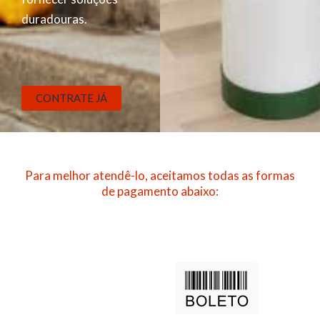
duradouras.
CONTRATE JÁ
Para melhor atendê-lo, aceitamos todas as formas
de pagamento abaixo: