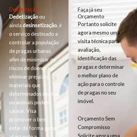
Dedetização
Faça já seu
Orçamento
Dedetização
ou
Portanto solicite
ainda
desinsetização
, é
agora mesmo uma
o serviço destinado a
visita técnica para
controlar a população
avaliação,
de pragas urbanas
identificação das
afim de minimizar os
pragas e determinar
riscos de doenças e
o melhor plano de
eliminar prejuízos
ação para o controle
materiais que
de pragas no seu
determinados insetos
imóvel.
ou animais podem
causar. Visa
Orçamento Sem
promover o bem
Compromisso
estar de forma geral
Solicite agora uma
afastando a