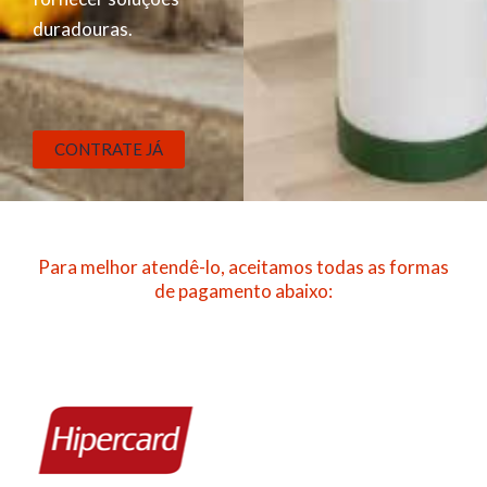
duradouras.
CONTRATE JÁ
Para melhor atendê-lo, aceitamos todas as formas
de pagamento abaixo: