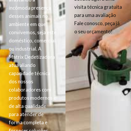
visita técnica gratuita
incômoda presença
para uma avaliação
desses animais no
Fale conosco, peça já
ambiente em que
o seu orçamento!
convivemos, seja este
doméstico, comercial
ou industrial. A
Matrix Dedetizadora
atua aliando
capacidade técnica
dos nossos
colaboradores com
produtos modernos e
de alta qualidade
para atender de
forma completa e
fornecer soluções