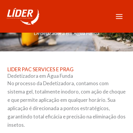
Skip
to
content
Dedetizadora em Água Funda
LIDER PAC SERVICES E PRAG
Dedetizadora em Água Funda
No processo da Dedetizadora, contamos com
sistema gel, totalmente inodoro, com ação de choque
e que permite aplicação em qualquer horário. Sua
aplicação é direcionada a pontos estratégicos,
garantindo total eficácia e precisão na eliminação dos
insetos.