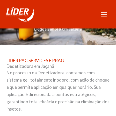
Skip
to
content
Dedetizadora em Jaçanã
LIDER PAC SERVICES E PRAG
Dedetizadora em Jaçanã
No processo da Dedetizadora, contamos com
sistema gel, totalmente inodoro, com ação de choque
e que permite aplicação em qualquer horário. Sua
aplicação é direcionada a pontos estratégicos,
garantindo total eficácia e precisão na eliminação dos
insetos.