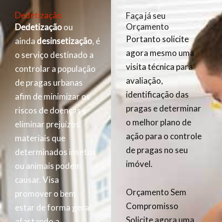
Dedetização
Faça já seu
Orçamento
Dedetização
ou
Portanto solicite
ainda
desinsetização
, é
agora mesmo uma
o serviço destinado a
visita técnica para
controlar a população
avaliação,
de pragas urbanas
identificação das
afim de minimizar os
pragas e determinar
riscos de doenças e
o melhor plano de
eliminar prejuízos
ação para o controle
materiais que
de pragas no seu
determinados insetos
imóvel.
ou animais podem
causar. Visa
Orçamento Sem
promover o bem
Compromisso
estar de forma geral
Solicite agora uma
afastando a