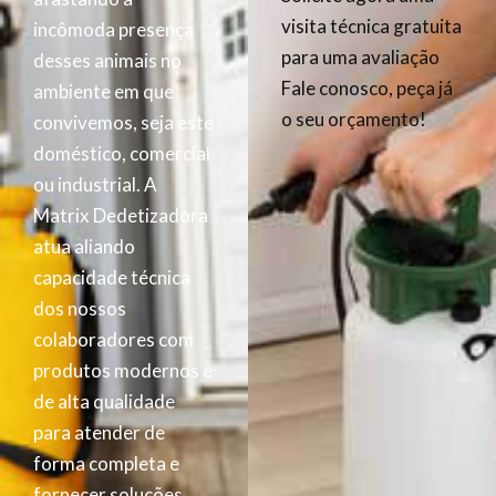
visita técnica gratuita
incômoda presença
para uma avaliação
desses animais no
Fale conosco, peça já
ambiente em que
o seu orçamento!
convivemos, seja este
doméstico, comercial
ou industrial. A
Matrix Dedetizadora
atua aliando
capacidade técnica
dos nossos
colaboradores com
produtos modernos e
de alta qualidade
para atender de
forma completa e
fornecer soluções