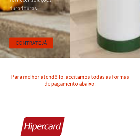
duradouras.
CONTRATE JÁ
Para melhor atendê-lo, aceitamos todas as formas
de pagamento abaixo: