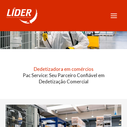
Skip
to
content
Dedetizadora em comércios
Dedetizadora em comércios
Pac Service: Seu Parceiro Confiável em
Dedetização Comercial