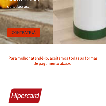
duradouras.
CONTRATE JÁ
Para melhor atendê-lo, aceitamos todas as formas
de pagamento abaixo: