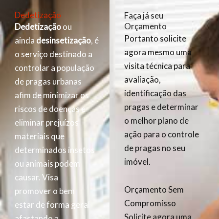
Dedetização
Faça já seu
Orçamento
Dedetização
ou
Portanto solicite
ainda
desinsetização
, é
agora mesmo uma
o serviço destinado a
visita técnica para
controlar a população
avaliação,
de pragas urbanas
identificação das
afim de minimizar os
pragas e determinar
riscos de doenças e
o melhor plano de
eliminar prejuízos
ação para o controle
materiais que
de pragas no seu
determinados insetos
imóvel.
ou animais podem
causar. Visa
Orçamento Sem
promover o bem
Compromisso
estar de forma geral
Solicite agora uma
afastando a