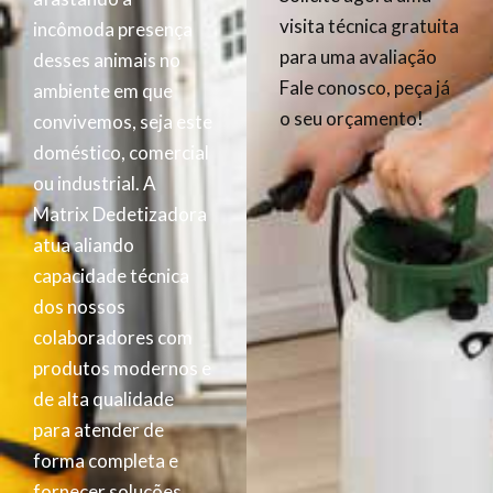
visita técnica gratuita
incômoda presença
para uma avaliação
desses animais no
Fale conosco, peça já
ambiente em que
o seu orçamento!
convivemos, seja este
doméstico, comercial
ou industrial. A
Matrix Dedetizadora
atua aliando
capacidade técnica
dos nossos
colaboradores com
produtos modernos e
de alta qualidade
para atender de
forma completa e
fornecer soluções