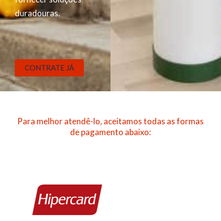
duradouras.
CONTRATE JÁ
Para melhor atendê-lo, aceitamos todas as formas
de pagamento abaixo: