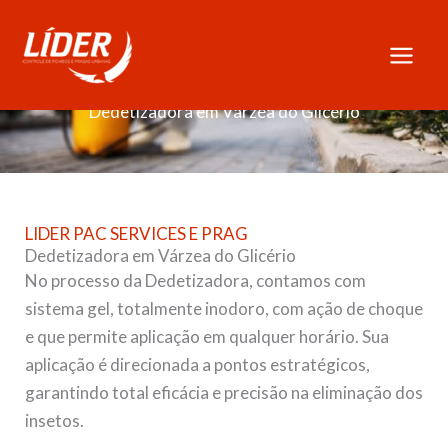
Skip
to
content
Dedetizadora em Várzea do Glicério
LIDER PAC SERVICES E PRAG
Dedetizadora em Várzea do Glicério
No processo da Dedetizadora, contamos com
sistema gel, totalmente inodoro, com ação de choque
e que permite aplicação em qualquer horário. Sua
aplicação é direcionada a pontos estratégicos,
garantindo total eficácia e precisão na eliminação dos
insetos.