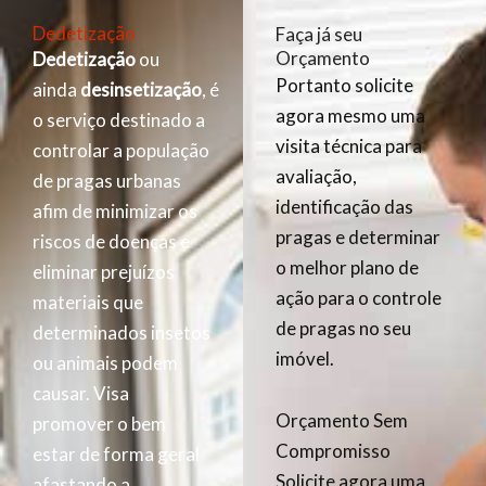
Dedetização
Faça já seu
Orçamento
Dedetização
ou
Portanto solicite
ainda
desinsetização
, é
agora mesmo uma
o serviço destinado a
visita técnica para
controlar a população
avaliação,
de pragas urbanas
identificação das
afim de minimizar os
pragas e determinar
riscos de doenças e
o melhor plano de
eliminar prejuízos
ação para o controle
materiais que
de pragas no seu
determinados insetos
imóvel.
ou animais podem
causar. Visa
Orçamento Sem
promover o bem
Compromisso
estar de forma geral
Solicite agora uma
afastando a