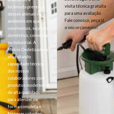
visita técnica gratuita
incômoda presença
para uma avaliação
desses animais no
Fale conosco, peça já
ambiente em que
o seu orçamento!
convivemos, seja este
doméstico, comercial
ou industrial. A
Matrix Dedetizadora
atua aliando
capacidade técnica
dos nossos
colaboradores com
produtos modernos e
de alta qualidade
para atender de
forma completa e
fornecer soluções