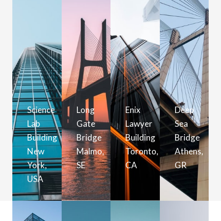
Science
Long
Enix
Deep
Lab
Gate
Lawyer
Sea
Building
Bridge
Building
Bridge
New
Malmo,
Toronto,
Athens,
York,
SE
CA
GR
USA