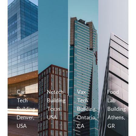
Car
Nctech
Vax
Food
Tech
Building
Tech
Lab
Building
Texas,
Building
Building
Denver,
USA
Ontario,
Athens,
USA
CA
GR