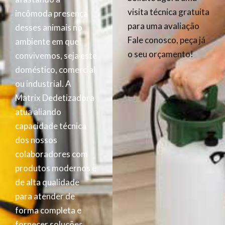
visita técnica gratuita
incômoda presença
para uma avaliação
desses animais no
Fale conosco, peça já
ambiente em que
o seu orçamento!
convivemos, seja este
doméstico, comercial
ou industrial. A
Matrix Dedetizadora
atua aliando
capacidade técnica
dos nossos
colaboradores com
produtos modernos e
de alta qualidade
para atender de
forma completa e
fornecer soluções