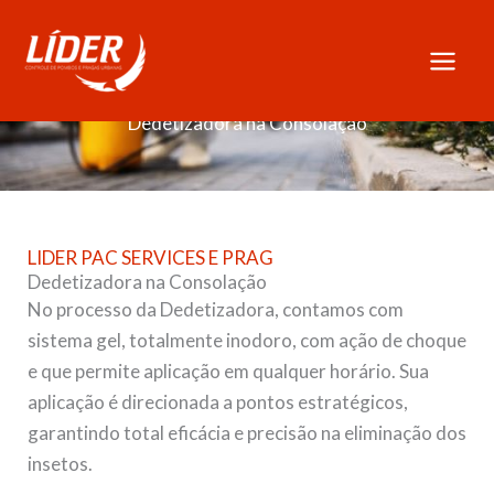
Skip
to
content
Dedetizadora na Consolação
LIDER PAC SERVICES E PRAG
Dedetizadora na Consolação
No processo da Dedetizadora, contamos com
sistema gel, totalmente inodoro, com ação de choque
e que permite aplicação em qualquer horário. Sua
aplicação é direcionada a pontos estratégicos,
garantindo total eficácia e precisão na eliminação dos
insetos.