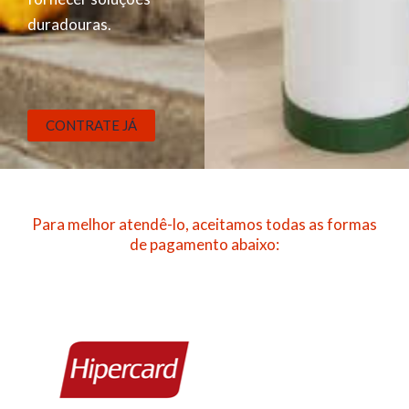
duradouras.
CONTRATE JÁ
Para melhor atendê-lo, aceitamos todas as formas
de pagamento abaixo: