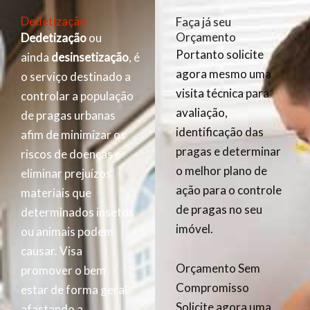
Dedetização
Faça já seu
Orçamento
Dedetização
ou
Portanto solicite
ainda
desinsetização
, é
agora mesmo uma
o serviço destinado a
visita técnica para
controlar a população
avaliação,
de pragas urbanas
identificação das
afim de minimizar os
pragas e determinar
riscos de doenças e
o melhor plano de
eliminar prejuízos
ação para o controle
materiais que
de pragas no seu
determinados insetos
imóvel.
ou animais podem
causar. Visa
Orçamento Sem
promover o bem
Compromisso
estar de forma geral
Solicite agora uma
afastando a