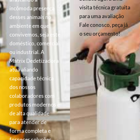
visita técnica gratuita
incômoda presença
para uma avaliação
desses animais no
Fale conosco, peça já
ambiente em que
o seu orçamento!
convivemos, seja este
doméstico, comercial
ou industrial. A
Matrix Dedetizadora
atua aliando
capacidade técnica
dos nossos
colaboradores com
produtos modernos e
de alta qualidade
para atender de
forma completa e
fornecer soluções