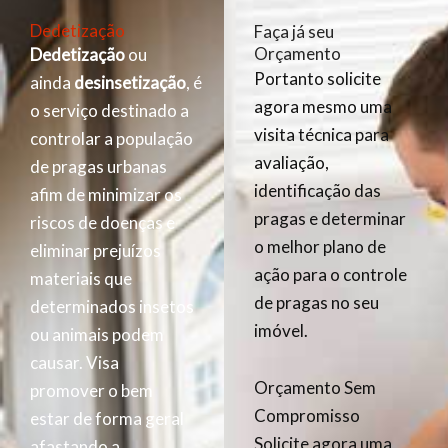
Dedetização
Faça já seu
Orçamento
Dedetização
ou
Portanto solicite
ainda
desinsetização
, é
agora mesmo uma
o serviço destinado a
visita técnica para
controlar a população
avaliação,
de pragas urbanas
identificação das
afim de minimizar os
pragas e determinar
riscos de doenças e
o melhor plano de
eliminar prejuízos
ação para o controle
materiais que
de pragas no seu
determinados insetos
imóvel.
ou animais podem
causar. Visa
Orçamento Sem
promover o bem
Compromisso
estar de forma geral
Solicite agora uma
afastando a