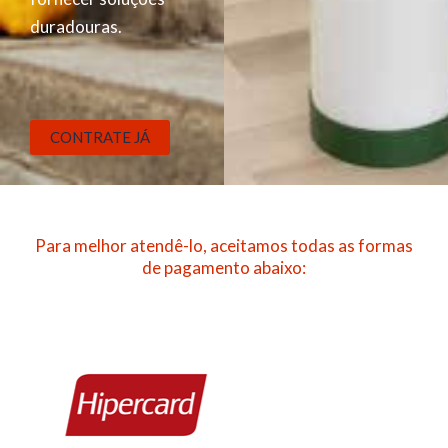
duradouras.
CONTRATE JÁ
Para melhor atendê-lo, aceitamos todas as formas
de pagamento abaixo: