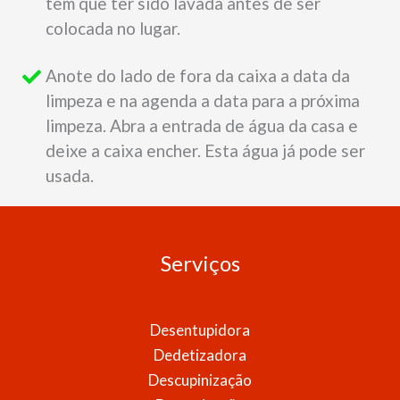
tem que ter sido lavada antes de ser
colocada no lugar.
Anote do lado de fora da caixa a data da
limpeza e na agenda a data para a próxima
limpeza. Abra a entrada de água da casa e
deixe a caixa encher. Esta água já pode ser
usada.
Serviços
Desentupidora
Dedetizadora
Descupinização